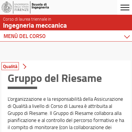
Corso di laurea triennale in
Ingegneria meccanica
MENÙ DEL CORSO
Home
Corso di studio
Percorsi del CdS
Qualità
Per chi vuole iscriversi
Gruppo del Riesame
Per gli Iscritti
Elenco Insegnamenti
L'organizzazione e la responsabilità della Assicurazione
Guida dello Studente
di Qualità a livello di Corso di Laurea è attribuita al
Piattaforma e-learning
Gruppo di Riesame. Il Gruppo di Riesame collabora alla
Piani di studio
pianificazione e al controllo del percorso formativo e ha
Tutor
il compito di monitorare (con la collaborazione dei
Stage