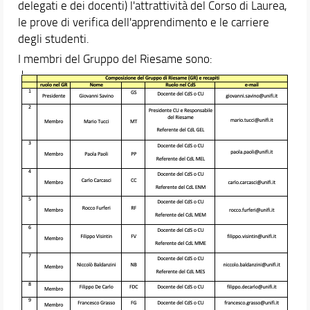
delegati e dei docenti) l'attrattività del Corso di Laurea,
Mobilità internazionale
le prove di verifica dell'apprendimento e le carriere
Attività Studentesche
degli studenti.
Qualità
I membri del Gruppo del Riesame sono:
Conoscenza di altre lingue
Student Voice - Suggerimenti e Reclami
Job Placement
Per Laurearsi
Orario e calendari