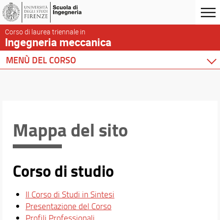
Corso di laurea triennale in
Ingegneria meccanica
MENÙ DEL CORSO
Home
Corso di studio
Percorsi del CdS
Per chi vuole iscriversi
Mappa del sito
Per gli Iscritti
Per Laurearsi
Orario e calendari
Corso di studio
Il Corso di Studi in Sintesi
Presentazione del Corso
Profili Professionali