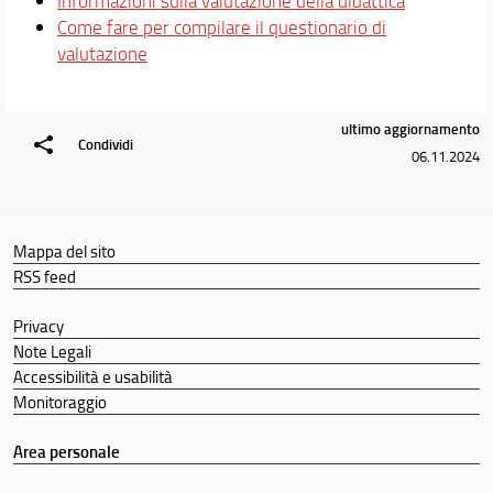
Informazioni sulla valutazione della didattica
Mobilità internazionale
Come fare per compilare il questionario di
Attività Studentesche
valutazione
Qualità
Conoscenza di altre lingue
Student Voice - Suggerimenti e Reclami
ultimo aggiornamento
Condividi
Job Placement
06.11.2024
Per Laurearsi
Orario e calendari
Mappa del sito
RSS feed
Privacy
Note Legali
Accessibilità e usabilità
Monitoraggio
Area personale