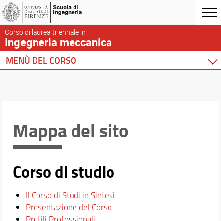
Corso di laurea triennale in
Ingegneria meccanica
MENÙ DEL CORSO
Home
Corso di studio
Percorsi del CdS
Per chi vuole iscriversi
Mappa del sito
Per gli Iscritti
Per Laurearsi
Orario e calendari
Corso di studio
Il Corso di Studi in Sintesi
Presentazione del Corso
Profili Professionali